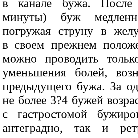
в канале бужа. После
минуты) буж медленно
погружая струну в желу
в своем прежнем полож
можно проводить тольк
уменьшения болей, воз
предыдущего бужа. За од
не более 3?4 бужей возр
с гастростомой бужир
антеградно, так и рет