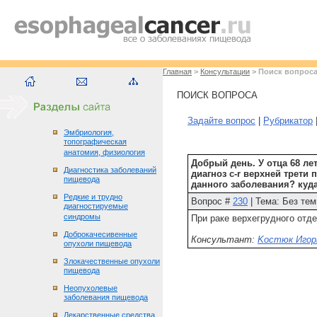
Главная
>
Консультации
> Поиск вопрос
ПОИСК ВОПРОСА
Задайте вопрос
|
Рубрикатор
Эмбриология,
топографическая
анатомия, физиология
Добрый день. У отца 68 ле
Диагностика заболеваний
диагноз c-r верхней трети
пищевода
данного заболевания? куд
Редкие и трудно
Вопрос
#
230
| Тема: Без тем
диагностируемые
синдромы
При раке верхегрудного отд
Доброкачесивенные
Консультант:
Kocтюк Игорь
опухоли пищевода
Злокачественные опухоли
пищевода
Неопухолевые
заболевания пищевода
Лекарственные средства