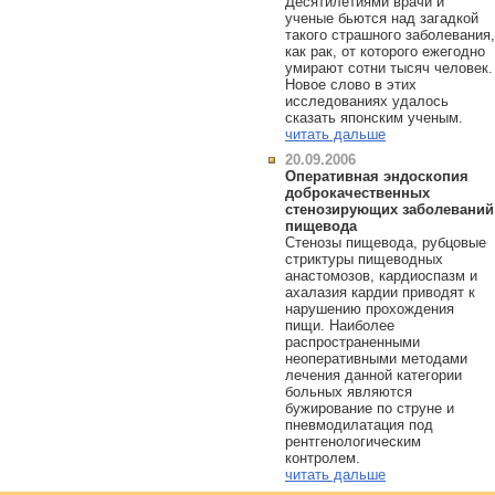
Десятилетиями врачи и
ученые бьются над загадкой
такого страшного заболевания,
как рак, от которого ежегодно
умирают сотни тысяч человек.
Новое слово в этих
исследованиях удалось
сказать японским ученым.
читать дальше
20.09.2006
Оперативная эндоскопия
доброкачественных
стенозирующих заболеваний
пищевода
Стенозы пищевода, рубцовые
стриктуры пищеводных
анастомозов, кардиоспазм и
ахалазия кардии приводят к
нарушению прохождения
пищи. Наиболее
распространенными
неоперативными методами
лечения данной категории
больных являются
бужирование по струне и
пневмодилатация под
рентгенологическим
контролем.
читать дальше