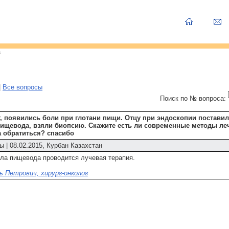
а
|
Все вопросы
Поиск по № вопроса:
т, появились боли при глотани пищи. Отцу при эндоскопии постави
 пищевода, взяли биопсию. Скажите есть ли современные методы ле
а обратиться? спасибо
ы | 08.02.2015, Курбан Казахстан
ела пищевода проводится лучевая терапия.
 Петрович, хирург-онколог