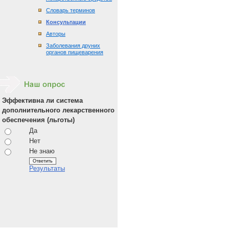
Словарь терминов
Консультации
Авторы
Заболевания друних
органов пищеварения
Эффективна ли система
дополнительного лекарственного
обеспечения (льготы)
Да
Нет
Не знаю
Результаты